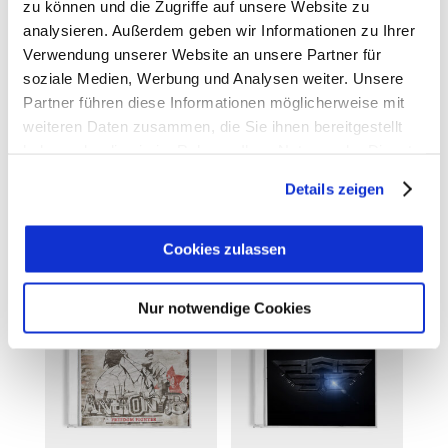
zu können und die Zugriffe auf unsere Website zu
8. Raphael – Soundblaster
analysieren. Außerdem geben wir Informationen zu Ihrer
9. Jahcoustix feat. Apple Gabriel – Controller
Verwendung unserer Website an unsere Partner für
10. Gappy Ranks – ICU
soziale Medien, Werbung und Analysen weiter. Unsere
11. Anthony B – Freedom Fighter
Partner führen diese Informationen möglicherweise mit
12. Kabaka Pyramid – Cyaan Study Me
weiteren Daten zusammen, die Sie ihnen bereitgestellt
13. Don Bonn – Slaves
haben oder die sie im Rahmen Ihrer Nutzung der Dienste
14. Junior Kelly – Mile In My Shoes
15. Exco Levi – Reggae On Broadway
gesammelt haben.
Details zeigen
Cookies zulassen
ÄHNLICHE PRODUKTE
Nur notwendige Cookies