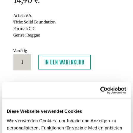
14,90
€
Artist: V.A.
Title: Solid Foundation
Format: CD
Genre: Reggae
Vorrätig
Irievibrations
IN DEN WARENKORB
-
Solid
Foundation
CD
Tracklist:
Menge
1. Lutan Fyah – Wounded Lioness
2. Denham Smith – Ordinary Man
3. Konshens – The Journey
Diese Webseite verwendet Cookies
4. Javada – Message To Somebody
5. Delus – Lalala
Wir verwenden Cookies, um Inhalte und Anzeigen zu
6. Luciano – Rub A Dub Market
personalisieren, Funktionen für soziale Medien anbieten
7. Anthony B & Konshens – Beat Dem Bad