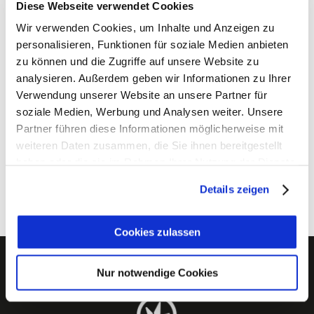
1180 Vienna
Diese Webseite verwendet Cookies
Austria
Wir verwenden Cookies, um Inhalte und Anzeigen zu
CEO: Michael Lechleitner
personalisieren, Funktionen für soziale Medien anbieten
zu können und die Zugriffe auf unsere Website zu
UID: ATU67425823
analysieren. Außerdem geben wir Informationen zu Ihrer
FN 384970 h
Verwendung unserer Website an unsere Partner für
eMail:
hello@irievibrations-rec.com
soziale Medien, Werbung und Analysen weiter. Unsere
Digital Marketing & Press:
Partner führen diese Informationen möglicherweise mit
maxim@irievibrations-rec.com
weiteren Daten zusammen, die Sie ihnen bereitgestellt
haben oder die sie im Rahmen Ihrer Nutzung der Dienste
gesammelt haben.
Details zeigen
Cookies zulassen
Nur notwendige Cookies