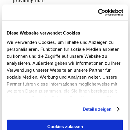
providing that;
– the items are unworn and unwashed
– the items all still have the tags attached
– you notify us within 14 days of receipt of your
purchase via post or emailing
Diese Webseite verwendet Cookies
hello@irievibrations-rec.com
Wir verwenden Cookies, um Inhalte und Anzeigen zu
personalisieren, Funktionen für soziale Medien anbieten
If you wish to exchange an item, you can return
zu können und die Zugriffe auf unsere Website zu
it to us and we will despatch your exchange at no
analysieren. Außerdem geben wir Informationen zu Ihrer
extra cost.
Verwendung unserer Website an unsere Partner für
soziale Medien, Werbung und Analysen weiter. Unsere
RETURN ADDRESS
Partner führen diese Informationen möglicherweise mit
Irievibrations Entertainment GmbH
weiteren Daten zusammen, die Sie ihnen bereitgestellt
Martinstrasse 45/1
haben oder die sie im Rahmen Ihrer Nutzung der Dienste
1180 Vienna
gesammelt haben.
Austria
Details zeigen
Cookies zulassen