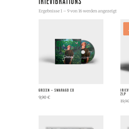
IRIEVIBRATIONS
Nach
Ergebnisse 1 – 9 von 16 werden angezeigt
Belieb
sortier
GREEEN – SMARAGD CD
IRIE
2LP
9,90
€
19,9