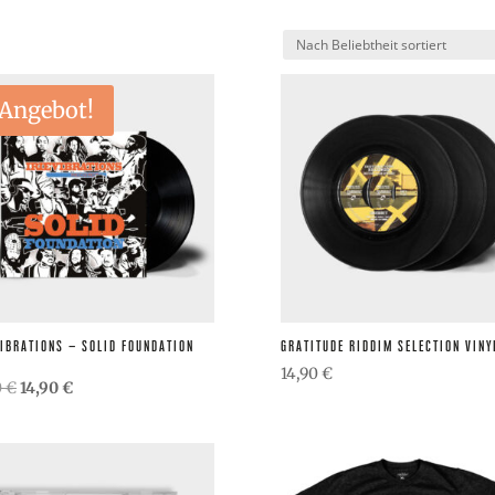
theit
t
Angebot!
VIBRATIONS – SOLID FOUNDATION
GRATITUDE RIDDIM SELECTION VINY
14,90
€
Ursprünglicher
Aktueller
0
€
14,90
€
Preis
Preis
war:
ist:
19,90 €
14,90 €.