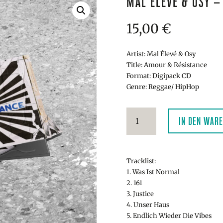
MAL ÉLEVÉ & OSY –
15,00
€
Artist: Mal Élevé & Osy
Title: Amour & Résistance
Format: Digipack CD
Genre: Reggae/ HipHop
Mal
IN DEN WAR
Élevé
&
Osy
-
Tracklist:
Amour
1. Was Ist Normal
&
2. 161
Résistance
3. Justice
CD
4. Unser Haus
Menge
5. Endlich Wieder Die Vibes