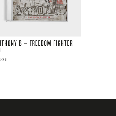
NTHONY B – FREEDOM FIGHTER
D
,90
€