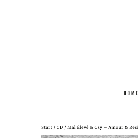
HOM
Start
/
CD
/ Mal Élevé & Osy – Amour & Rés