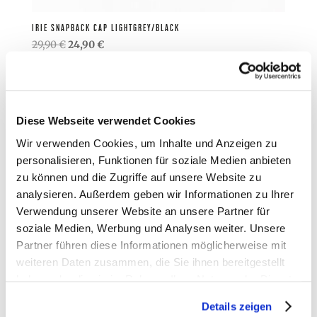
IRIE SNAPBACK CAP LIGHTGREY/BLACK
Ursprünglicher
Aktueller
29,90
€
24,90
€
Preis
Preis
war:
ist:
29,90 €
24,90 €.
Diese Webseite verwendet Cookies
Wir verwenden Cookies, um Inhalte und Anzeigen zu
personalisieren, Funktionen für soziale Medien anbieten
zu können und die Zugriffe auf unsere Website zu
analysieren. Außerdem geben wir Informationen zu Ihrer
Verwendung unserer Website an unsere Partner für
soziale Medien, Werbung und Analysen weiter. Unsere
Partner führen diese Informationen möglicherweise mit
weiteren Daten zusammen, die Sie ihnen bereitgestellt
haben oder die sie im Rahmen Ihrer Nutzung der Dienste
gesammelt haben.
Details zeigen