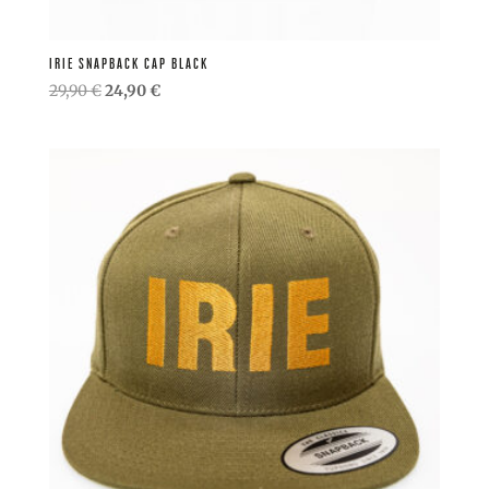
IRIE SNAPBACK CAP BLACK
Ursprünglicher
Aktueller
29,90
€
24,90
€
Preis
Preis
war:
ist:
29,90 €
24,90 €.